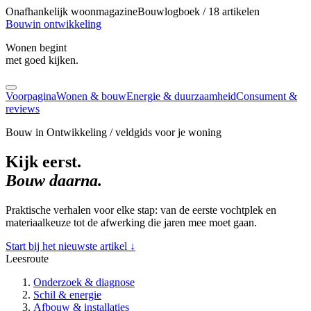
Onafhankelijk woonmagazine
Bouwlogboek / 18 artikelen
Bouw
in ontwikkeling
Wonen begint
met goed kijken.
Voorpagina
Wonen & bouw
Energie & duurzaamheid
Consument &
reviews
Bouw in Ontwikkeling / veldgids voor je woning
Kijk eerst.
Bouw daarna.
Praktische verhalen voor elke stap: van de eerste vochtplek en
materiaalkeuze tot de afwerking die jaren mee moet gaan.
Start bij het nieuwste artikel
↓
Leesroute
Onderzoek & diagnose
Schil & energie
Afbouw & installaties