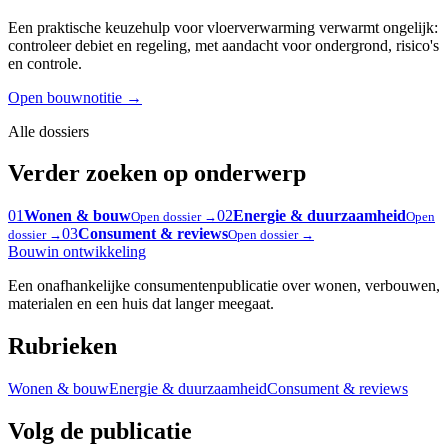
Een praktische keuzehulp voor vloerverwarming verwarmt ongelijk:
controleer debiet en regeling, met aandacht voor ondergrond, risico's
en controle.
Open bouwnotitie
→
Alle dossiers
Verder zoeken op onderwerp
01
Wonen & bouw
02
Energie & duurzaamheid
Open dossier →
Open
03
Consument & reviews
dossier →
Open dossier →
Bouw
in ontwikkeling
Een onafhankelijke consumentenpublicatie over wonen, verbouwen,
materialen en een huis dat langer meegaat.
Rubrieken
Wonen & bouw
Energie & duurzaamheid
Consument & reviews
Volg de publicatie