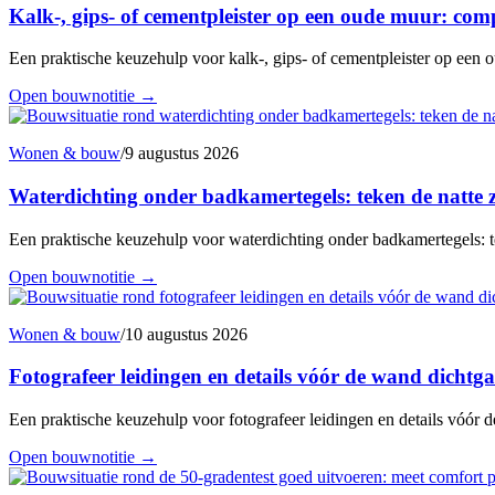
Kalk-, gips- of cementpleister op een oude muur: comp
Een praktische keuzehulp voor kalk-, gips- of cementpleister op een o
Open bouwnotitie
→
Wonen & bouw
/
9 augustus 2026
Waterdichting onder badkamertegels: teken de natte z
Een praktische keuzehulp voor waterdichting onder badkamertegels: te
Open bouwnotitie
→
Wonen & bouw
/
10 augustus 2026
Fotografeer leidingen en details vóór de wand dichtga
Een praktische keuzehulp voor fotografeer leidingen en details vóór d
Open bouwnotitie
→