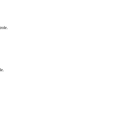
role.
le.