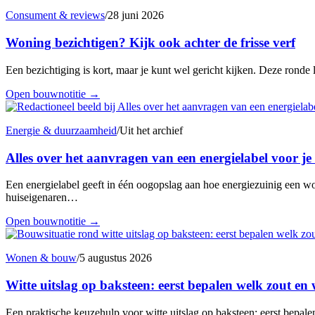
Consument & reviews
/
28 juni 2026
Woning bezichtigen? Kijk ook achter de frisse verf
Een bezichtiging is kort, maar je kunt wel gericht kijken. Deze ronde l
Open bouwnotitie
→
Energie & duurzaamheid
/
Uit het archief
Alles over het aanvragen van een energielabel voor je
Een energielabel geeft in één oogopslag aan hoe energiezuinig een wo
huiseigenaren…
Open bouwnotitie
→
Wonen & bouw
/
5 augustus 2026
Witte uitslag op baksteen: eerst bepalen welk zout e
Een praktische keuzehulp voor witte uitslag op baksteen: eerst bepal