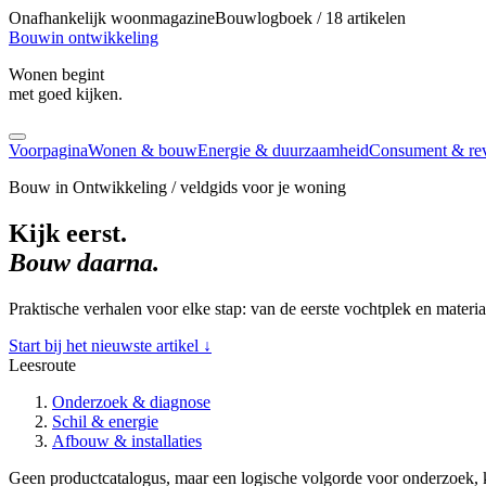
Onafhankelijk woonmagazine
Bouwlogboek / 18 artikelen
Bouw
in ontwikkeling
Wonen begint
met goed kijken.
Voorpagina
Wonen & bouw
Energie & duurzaamheid
Consument & re
Bouw in Ontwikkeling / veldgids voor je woning
Kijk eerst.
Bouw daarna.
Praktische verhalen voor elke stap: van de eerste vochtplek en materi
Start bij het nieuwste artikel
↓
Leesroute
Onderzoek & diagnose
Schil & energie
Afbouw & installaties
Geen productcatalogus, maar een logische volgorde voor onderzoek, k