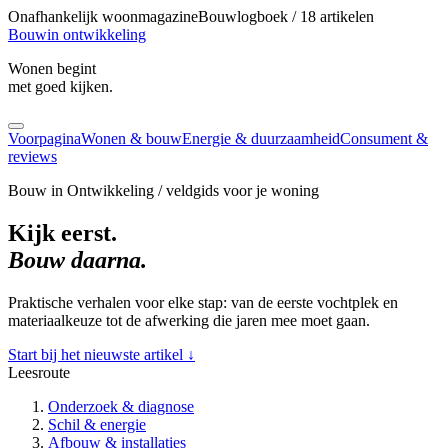
Onafhankelijk woonmagazine
Bouwlogboek / 18 artikelen
Bouw
in ontwikkeling
Wonen begint
met goed kijken.
Voorpagina
Wonen & bouw
Energie & duurzaamheid
Consument &
reviews
Bouw in Ontwikkeling / veldgids voor je woning
Kijk eerst.
Bouw daarna.
Praktische verhalen voor elke stap: van de eerste vochtplek en
materiaalkeuze tot de afwerking die jaren mee moet gaan.
Start bij het nieuwste artikel
↓
Leesroute
Onderzoek & diagnose
Schil & energie
Afbouw & installaties