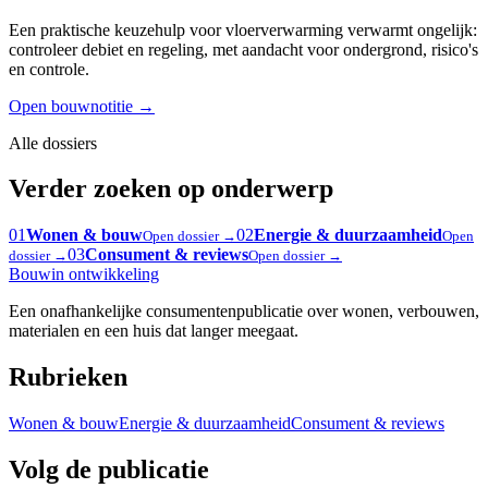
Een praktische keuzehulp voor vloerverwarming verwarmt ongelijk:
controleer debiet en regeling, met aandacht voor ondergrond, risico's
en controle.
Open bouwnotitie
→
Alle dossiers
Verder zoeken op onderwerp
01
Wonen & bouw
02
Energie & duurzaamheid
Open dossier →
Open
03
Consument & reviews
dossier →
Open dossier →
Bouw
in ontwikkeling
Een onafhankelijke consumentenpublicatie over wonen, verbouwen,
materialen en een huis dat langer meegaat.
Rubrieken
Wonen & bouw
Energie & duurzaamheid
Consument & reviews
Volg de publicatie