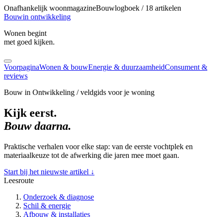
Onafhankelijk woonmagazine
Bouwlogboek / 18 artikelen
Bouw
in ontwikkeling
Wonen begint
met goed kijken.
Voorpagina
Wonen & bouw
Energie & duurzaamheid
Consument &
reviews
Bouw in Ontwikkeling / veldgids voor je woning
Kijk eerst.
Bouw daarna.
Praktische verhalen voor elke stap: van de eerste vochtplek en
materiaalkeuze tot de afwerking die jaren mee moet gaan.
Start bij het nieuwste artikel
↓
Leesroute
Onderzoek & diagnose
Schil & energie
Afbouw & installaties