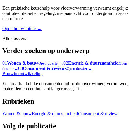
Een praktische keuzehulp voor vloerverwarming verwarmt ongelijk:
controleer debiet en regeling, met aandacht voor ondergrond, risico's
en controle.
Open bouwnotitie
→
Alle dossiers
Verder zoeken op onderwerp
01
Wonen & bouw
02
Energie & duurzaamheid
Open dossier →
Open
03
Consument & reviews
dossier →
Open dossier →
Bouw
in ontwikkeling
Een onafhankelijke consumentenpublicatie over wonen, verbouwen,
materialen en een huis dat langer meegaat.
Rubrieken
Wonen & bouw
Energie & duurzaamheid
Consument & reviews
Volg de publicatie