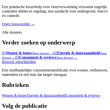
Een praktische keuzehulp voor vloerverwarming verwarmt ongelijk:
controleer debiet en regeling, met aandacht voor ondergrond, risico's
en controle.
Open bouwnotitie
→
Alle dossiers
Verder zoeken op onderwerp
01
Wonen & bouw
02
Energie & duurzaamheid
Open dossier →
Open
03
Consument & reviews
dossier →
Open dossier →
Bouw
in ontwikkeling
Een onafhankelijke consumentenpublicatie over wonen, verbouwen,
materialen en een huis dat langer meegaat.
Rubrieken
Wonen & bouw
Energie & duurzaamheid
Consument & reviews
Volg de publicatie