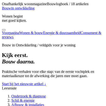
Onafhankelijk woonmagazine
Bouwlogboek / 18 artikelen
Bouw
in ontwikkeling
Wonen begint
met goed kijken.
Voorpagina
Wonen & bouw
Energie & duurzaamheid
Consument &
reviews
Bouw in Ontwikkeling / veldgids voor je woning
Kijk eerst.
Bouw daarna.
Praktische verhalen voor elke stap: van de eerste vochtplek en
materiaalkeuze tot de afwerking die jaren mee moet gaan.
Start bij het nieuwste artikel
↓
Leesroute
Onderzoek & diagnose
Schil & energie
Afbouw & installaties