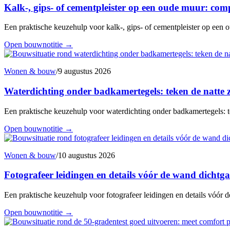
Kalk-, gips- of cementpleister op een oude muur: comp
Een praktische keuzehulp voor kalk-, gips- of cementpleister op een o
Open bouwnotitie
→
Wonen & bouw
/
9 augustus 2026
Waterdichting onder badkamertegels: teken de natte z
Een praktische keuzehulp voor waterdichting onder badkamertegels: te
Open bouwnotitie
→
Wonen & bouw
/
10 augustus 2026
Fotografeer leidingen en details vóór de wand dichtga
Een praktische keuzehulp voor fotografeer leidingen en details vóór d
Open bouwnotitie
→