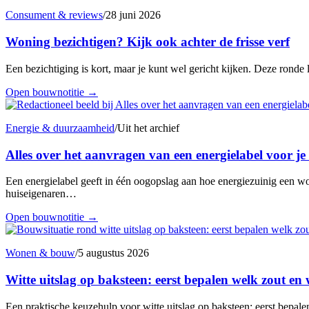
Consument & reviews
/
28 juni 2026
Woning bezichtigen? Kijk ook achter de frisse verf
Een bezichtiging is kort, maar je kunt wel gericht kijken. Deze ronde l
Open bouwnotitie
→
Energie & duurzaamheid
/
Uit het archief
Alles over het aanvragen van een energielabel voor je
Een energielabel geeft in één oogopslag aan hoe energiezuinig een wo
huiseigenaren…
Open bouwnotitie
→
Wonen & bouw
/
5 augustus 2026
Witte uitslag op baksteen: eerst bepalen welk zout e
Een praktische keuzehulp voor witte uitslag op baksteen: eerst bepal