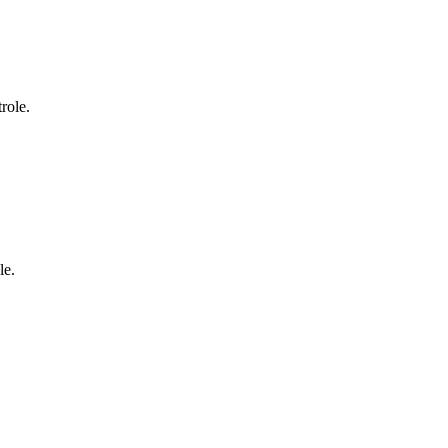
role.
le.