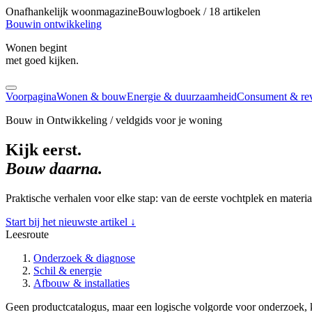
Onafhankelijk woonmagazine
Bouwlogboek / 18 artikelen
Bouw
in ontwikkeling
Wonen begint
met goed kijken.
Voorpagina
Wonen & bouw
Energie & duurzaamheid
Consument & re
Bouw in Ontwikkeling / veldgids voor je woning
Kijk eerst.
Bouw daarna.
Praktische verhalen voor elke stap: van de eerste vochtplek en materi
Start bij het nieuwste artikel
↓
Leesroute
Onderzoek & diagnose
Schil & energie
Afbouw & installaties
Geen productcatalogus, maar een logische volgorde voor onderzoek, k