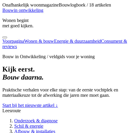
Onafhankelijk woonmagazine
Bouwlogboek / 18 artikelen
Bouw
in ontwikkeling
Wonen begint
met goed kijken.
Voorpagina
Wonen & bouw
Energie & duurzaamheid
Consument &
reviews
Bouw in Ontwikkeling / veldgids voor je woning
Kijk eerst.
Bouw daarna.
Praktische verhalen voor elke stap: van de eerste vochtplek en
materiaalkeuze tot de afwerking die jaren mee moet gaan.
Start bij het nieuwste artikel
↓
Leesroute
Onderzoek & diagnose
Schil & energie
Afbouw & installaties