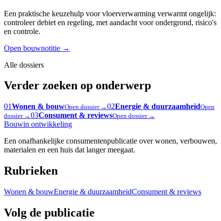
Een praktische keuzehulp voor vloerverwarming verwarmt ongelijk:
controleer debiet en regeling, met aandacht voor ondergrond, risico's
en controle.
Open bouwnotitie
→
Alle dossiers
Verder zoeken op onderwerp
01
Wonen & bouw
02
Energie & duurzaamheid
Open dossier →
Open
03
Consument & reviews
dossier →
Open dossier →
Bouw
in ontwikkeling
Een onafhankelijke consumentenpublicatie over wonen, verbouwen,
materialen en een huis dat langer meegaat.
Rubrieken
Wonen & bouw
Energie & duurzaamheid
Consument & reviews
Volg de publicatie