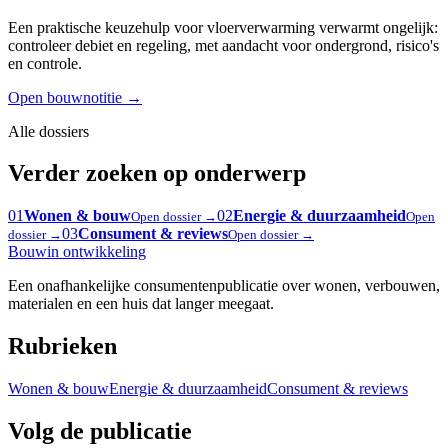
Een praktische keuzehulp voor vloerverwarming verwarmt ongelijk:
controleer debiet en regeling, met aandacht voor ondergrond, risico's
en controle.
Open bouwnotitie
→
Alle dossiers
Verder zoeken op onderwerp
01
Wonen & bouw
02
Energie & duurzaamheid
Open dossier →
Open
03
Consument & reviews
dossier →
Open dossier →
Bouw
in ontwikkeling
Een onafhankelijke consumentenpublicatie over wonen, verbouwen,
materialen en een huis dat langer meegaat.
Rubrieken
Wonen & bouw
Energie & duurzaamheid
Consument & reviews
Volg de publicatie