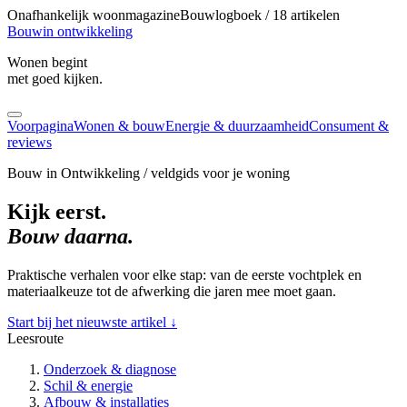
Onafhankelijk woonmagazine
Bouwlogboek / 18 artikelen
Bouw
in ontwikkeling
Wonen begint
met goed kijken.
Voorpagina
Wonen & bouw
Energie & duurzaamheid
Consument &
reviews
Bouw in Ontwikkeling / veldgids voor je woning
Kijk eerst.
Bouw daarna.
Praktische verhalen voor elke stap: van de eerste vochtplek en
materiaalkeuze tot de afwerking die jaren mee moet gaan.
Start bij het nieuwste artikel
↓
Leesroute
Onderzoek & diagnose
Schil & energie
Afbouw & installaties