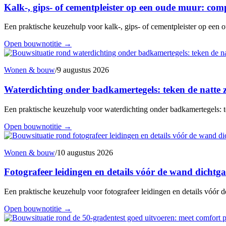
Kalk-, gips- of cementpleister op een oude muur: comp
Een praktische keuzehulp voor kalk-, gips- of cementpleister op een o
Open bouwnotitie
→
Wonen & bouw
/
9 augustus 2026
Waterdichting onder badkamertegels: teken de natte z
Een praktische keuzehulp voor waterdichting onder badkamertegels: te
Open bouwnotitie
→
Wonen & bouw
/
10 augustus 2026
Fotografeer leidingen en details vóór de wand dichtga
Een praktische keuzehulp voor fotografeer leidingen en details vóór d
Open bouwnotitie
→