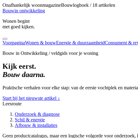
Onafhankelijk woonmagazine
Bouwlogboek / 18 artikelen
Bouw
in ontwikkeling
Wonen begint
met goed kijken.
Voorpagina
Wonen & bouw
Energie & duurzaamheid
Consument & re
Bouw in Ontwikkeling / veldgids voor je woning
Kijk eerst.
Bouw daarna.
Praktische verhalen voor elke stap: van de eerste vochtplek en materi
Start bij het nieuwste artikel
↓
Leesroute
Onderzoek & diagnose
Schil & energie
Afbouw & installaties
Geen productcatalogus, maar een logische volgorde voor onderzoek, k