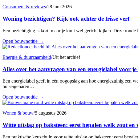
Consument & reviews
/
28 juni 2026
Woning bezichtigen? Kijk ook achter de frisse verf
Een bezichtiging is kort, maar je kunt wel gericht kijken. Deze ronde l
Open bouwnotitie
→
Energie & duurzaamheid
/
Uit het archief
Alles over het aanvragen van een energielabel voor je
Een energielabel geeft in één oogopslag aan hoe energiezuinig een wo
huiseigenaren…
Open bouwnotitie
→
Wonen & bouw
/
5 augustus 2026
Witte uitslag op baksteen: eerst bepalen welk zout e
Een praktische keuzehulp voor witte uitslag op baksteen: eerst bepal