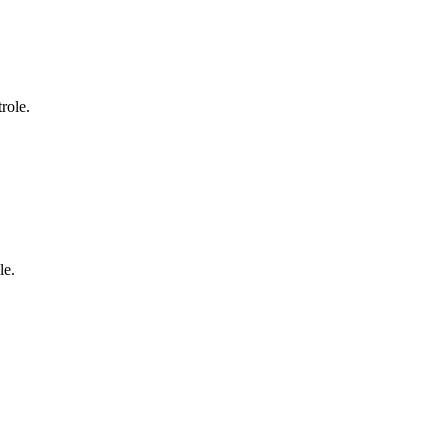
role.
le.