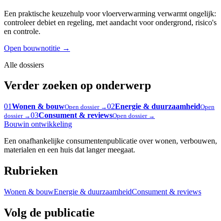
Een praktische keuzehulp voor vloerverwarming verwarmt ongelijk:
controleer debiet en regeling, met aandacht voor ondergrond, risico's
en controle.
Open bouwnotitie
→
Alle dossiers
Verder zoeken op onderwerp
01
Wonen & bouw
02
Energie & duurzaamheid
Open dossier →
Open
03
Consument & reviews
dossier →
Open dossier →
Bouw
in ontwikkeling
Een onafhankelijke consumentenpublicatie over wonen, verbouwen,
materialen en een huis dat langer meegaat.
Rubrieken
Wonen & bouw
Energie & duurzaamheid
Consument & reviews
Volg de publicatie