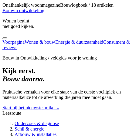
Onafhankelijk woonmagazine
Bouwlogboek / 18 artikelen
Bouw
in ontwikkeling
Wonen begint
met goed kijken.
Voorpagina
Wonen & bouw
Energie & duurzaamheid
Consument &
reviews
Bouw in Ontwikkeling / veldgids voor je woning
Kijk eerst.
Bouw daarna.
Praktische verhalen voor elke stap: van de eerste vochtplek en
materiaalkeuze tot de afwerking die jaren mee moet gaan.
Start bij het nieuwste artikel
↓
Leesroute
Onderzoek & diagnose
Schil & energie
Afbouw & installaties