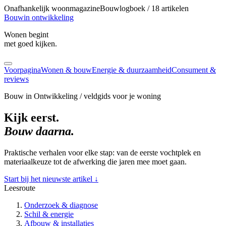
Onafhankelijk woonmagazine
Bouwlogboek / 18 artikelen
Bouw
in ontwikkeling
Wonen begint
met goed kijken.
Voorpagina
Wonen & bouw
Energie & duurzaamheid
Consument &
reviews
Bouw in Ontwikkeling / veldgids voor je woning
Kijk eerst.
Bouw daarna.
Praktische verhalen voor elke stap: van de eerste vochtplek en
materiaalkeuze tot de afwerking die jaren mee moet gaan.
Start bij het nieuwste artikel
↓
Leesroute
Onderzoek & diagnose
Schil & energie
Afbouw & installaties