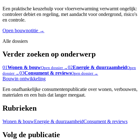
Een praktische keuzehulp voor vloerverwarming verwarmt ongelijk:
controleer debiet en regeling, met aandacht voor ondergrond, risico's
en controle.
Open bouwnotitie
→
Alle dossiers
Verder zoeken op onderwerp
01
Wonen & bouw
02
Energie & duurzaamheid
Open dossier →
Open
03
Consument & reviews
dossier →
Open dossier →
Bouw
in ontwikkeling
Een onafhankelijke consumentenpublicatie over wonen, verbouwen,
materialen en een huis dat langer meegaat.
Rubrieken
Wonen & bouw
Energie & duurzaamheid
Consument & reviews
Volg de publicatie